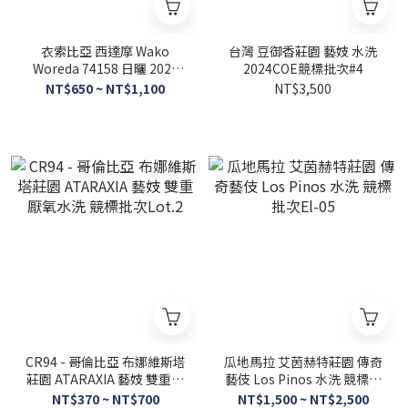
衣索比亞 西達摩 Wako
台灣 豆御香莊園 藝妓 水洗
Woreda 74158 日曬 2024
2024COE競標批次#4
COE競標批次
NT$650 ~ NT$1,100
NT$3,500
CR94 - 哥倫比亞 布娜維斯塔
瓜地馬拉 艾茵赫特莊園 傳奇
莊園 ATARAXIA 藝妓 雙重厭
藝伎 Los Pinos 水洗 競標批
氧水洗 競標批次Lot.2
次El-05
NT$370 ~ NT$700
NT$1,500 ~ NT$2,500