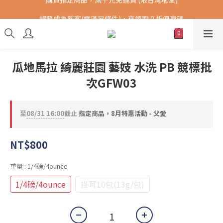
購買指定商品，滿千元免運費 (限台灣地區)
趕緊成為熟客(需滿足條件)，來領取八折優惠碼
提供港澳中地區順豐快遞 SF Express，全球DHL配送。(運費另計)
購買指定商品，滿千元免運費 (限台灣地區)
瓜地馬拉 綺麗莊園 藝妓 水洗 PB 競標批
次GFW03
至
08/31 16:00
截止
指定商品，8月特惠活動 - 父愛
NT$800
重量
: 1/4磅/4ounce
1/4磅/4ounce
掛耳10包(13g/包)