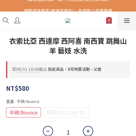
購買指定商品，滿千元免運費 (限台灣地區)
趕緊成為熟客(需滿足條件)，來領取八折優惠碼
提供港澳中地區順豐快遞 SF Express，全球DHL配送。(運費另計)
購買指定商品，滿千元免運費 (限台灣地區)
衣索比亞 西達摩 西阿喜 南西寶 跳舞山
羊 藝妓 水洗
至
08/31 16:00
截止
指定商品，8月特惠活動 - 父愛
NT$580
重量
: 半磅/8ounce
半磅/8ounce
掛耳10包(13g/包)