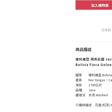
加入購物車
分享到
商品描述
玻利維亞 飛燕莊園 Jav
Bolivia Finca Golo
國家 玻利維亞 Bolivia
產區 Nor Yungas，Car
海拔 1700公尺
品種 Java
處理法 水洗 Washed
❀風味描述 花香/紅茶/