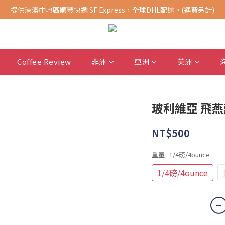
提供港澳中地區順豐快遞 SF Express，全球DHL配送。(運費另計)
購買指定商品，滿千元免運費 (限台灣地區)
購買指定商品，滿千元免運費 (限台灣地區)
Coffee Review
非洲
亞洲
美洲
玻利維亞 飛燕莊
NT$500
重量
: 1/4磅/4ounce
1/4磅/4ounce