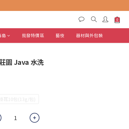
海島
批發特價區
藝伎
器材與外包裝
立即購買
園 Java 水洗
掛耳10包(13g/包)