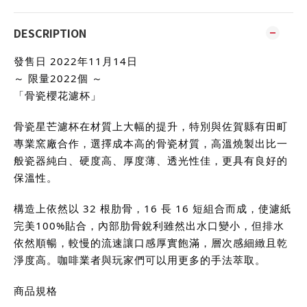
DESCRIPTION
發售日 2022年11月14日
～ 限量2022個 ～
「骨瓷櫻花濾杯」
骨瓷星芒濾杯在材質上大幅的提升，特別與佐賀縣有田町
專業窯廠合作，選擇成本高的骨瓷材質，高溫燒製出比一
般瓷器純白、硬度高、厚度薄、透光性佳，更具有良好的
保溫性。
構造上依然以 32 根肋骨，16 長 16 短組合而成，使濾紙
完美100%貼合，內部肋骨銳利雖然出水口變小，但排水
依然順暢，較慢的流速讓口感厚實飽滿，層次感細緻且乾
淨度高。咖啡業者與玩家們可以用更多的手法萃取。
商品規格