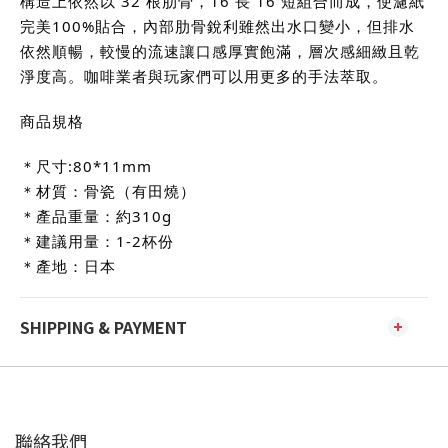
構造上依然以 32 根肋骨，16 長 16 短組合而成，使濾紙
完美100%貼合，內部肋骨銳利雖然出水口變小，但排水
依然順暢，較慢的流速讓口感厚實飽滿，層次感細緻且乾
淨度高。咖啡業者與玩家們可以用更多的手法萃取。
商品規格
＊尺寸:80*11mm
＊材質：骨瓷（有田燒）
＊產品重量：約310g
＊建議用量：1-2杯份
＊產地：日本
SHIPPING & PAYMENT
聯絡我們