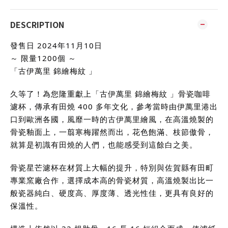
DESCRIPTION
發售日 2024年11月10日
～ 限量1200個 ～
「古伊萬里 錦繪梅紋 」
久等了！為您隆重獻上「古伊萬里 錦繪梅紋 」骨瓷咖啡
濾杯，傳承有田燒 400 多年文化，參考當時由伊萬里港出
口到歐洲各國，風靡一時的古伊萬里繪風，在高溫燒製的
骨瓷釉面上，一翦寒梅躍然而出，花色飽滿、枝節傲骨，
就算是初識有田燒的人們，也能感受到這餘白之美。
骨瓷星芒濾杯在材質上大幅的提升，特別與佐賀縣有田町
專業窯廠合作，選擇成本高的骨瓷材質，高溫燒製出比一
般瓷器純白、硬度高、厚度薄、透光性佳，更具有良好的
保溫性。