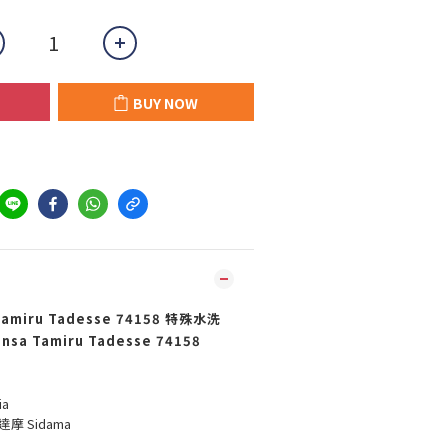
BUY NOW
miru Tadesse 74158 特殊水洗
ensa Tamiru Tadesse 74158
a
摩 Sidama