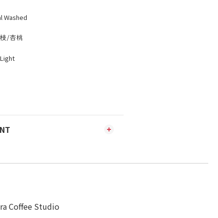
 Washed
枝/杏桃
ight
ENT
Coffee Studio