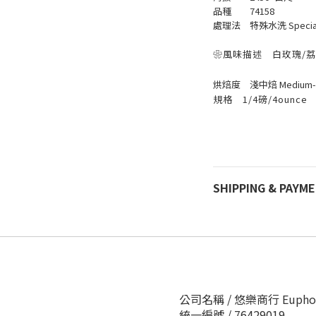
品種 74158
處理法 特殊水洗 Special
❀風味描述 白玫瑰/荔
烘焙度 淺中焙 Medium-L
規格 1/4磅/4ounce
SHIPPING & PAYM
公司名稱 / 悠樂商行 Euphora 
統一編號 / 76429019