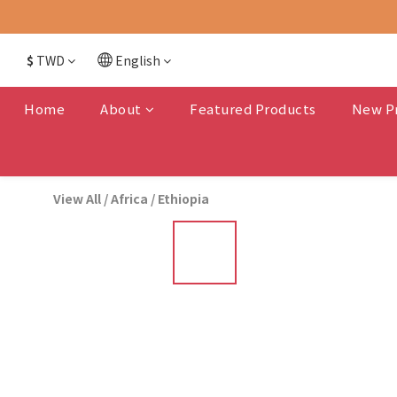
$
TWD
English
Home
About
Featured Products
New P
View All
/
Africa
/
Ethiopia