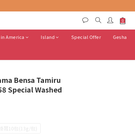
tin America
Island
Special Offer
Gesha
BUY NOW
dama Bensa Tamiru
58 Special Washed
掛耳10包(13g/包)