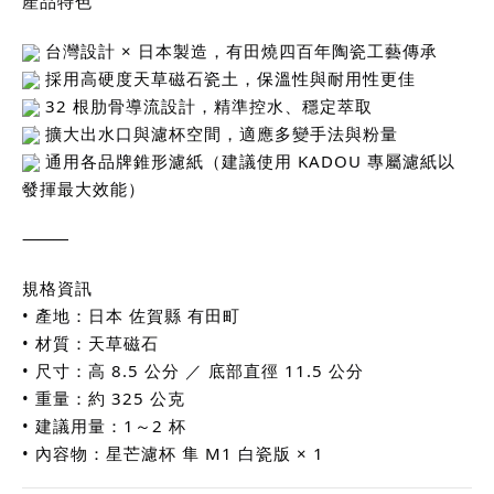
產品特色
台灣設計 × 日本製造，有田燒四百年陶瓷工藝傳承
採用高硬度天草磁石瓷土，保溫性與耐用性更佳
32 根肋骨導流設計，精準控水、穩定萃取
擴大出水口與濾杯空間，適應多變手法與粉量
通用各品牌錐形濾紙（建議使用 KADOU 專屬濾紙以
發揮最大效能）
⸻
規格資訊
• 產地：日本 佐賀縣 有田町
• 材質：天草磁石
• 尺寸：高 8.5 公分 ／ 底部直徑 11.5 公分
• 重量：約 325 公克
• 建議用量：1～2 杯
• 內容物：星芒濾杯 隼 M1 白瓷版 × 1