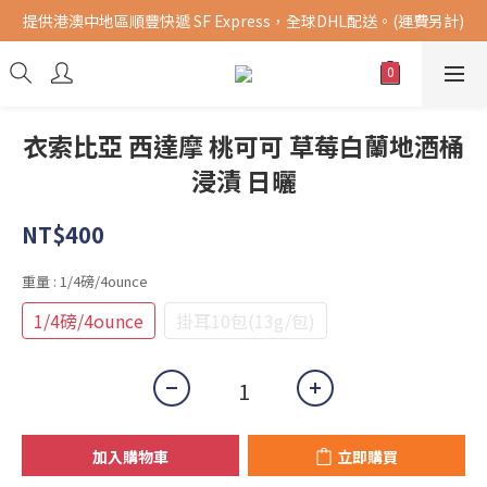
提供港澳中地區順豐快遞 SF Express，全球DHL配送。(運費另計)
購買指定商品，滿千元免運費 (限台灣地區)
購買指定商品，滿千元免運費 (限台灣地區)
衣索比亞 西達摩 桃可可 草莓白蘭地酒桶
浸漬 日曬
NT$400
重量
: 1/4磅/4ounce
1/4磅/4ounce
掛耳10包(13g/包)
加入購物車
立即購買