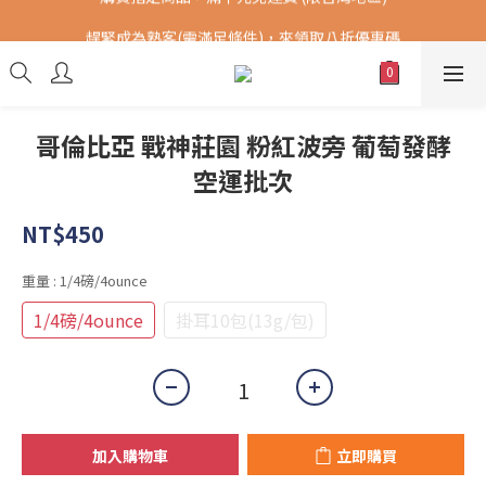
購買指定商品，滿千元免運費 (限台灣地區)
趕緊成為熟客(需滿足條件)，來領取八折優惠碼
提供港澳中地區順豐快遞 SF Express，全球DHL配送。(運費另計)
購買指定商品，滿千元免運費 (限台灣地區)
哥倫比亞 戰神莊園 粉紅波旁 葡萄發酵
空運批次
NT$450
重量
: 1/4磅/4ounce
1/4磅/4ounce
掛耳10包(13g/包)
加入購物車
立即購買