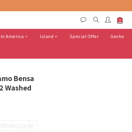
tin America
Island
Special Offer
Gesha
damo Bensa
2 Washed
耳10包(13g/包)