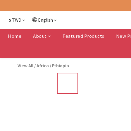
$
TWD
English
Home
About
Featured Products
New P
View All
/
Africa
/
Ethiopia