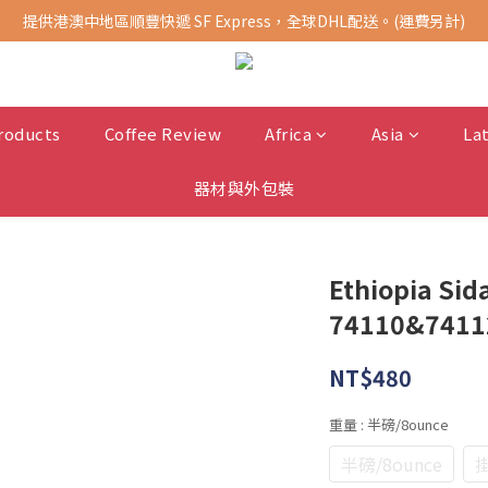
提供港澳中地區順豐快遞 SF Express，全球DHL配送。(運費另計)
購買指定商品，滿千元免運費 (限台灣地區)
購買指定商品，滿千元免運費 (限台灣地區)
roducts
Coffee Review
Africa
Asia
La
器材與外包裝
Ethiopia Si
74110&7411
NT$480
重量
: 半磅/8ounce
半磅/8ounce
掛