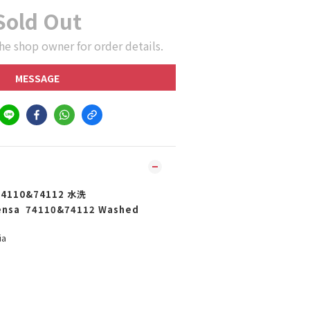
Sold Out
he shop owner for order details.
MESSAGE
110&74112 水洗
Bensa 74110&74112 Washed
a
o